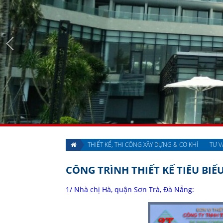
THIẾT KẾ, THI CÔNG XÂY DỰNG & CƠ KHÍ
TƯ V
CÔNG TRÌNH THIẾT KẾ TIÊU BIỂ
1/ Nhà chị Hà, quận Sơn Trà, Đà Nẵng: