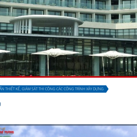
ẤN THIẾT KẾ, GIÁM SÁT THI CÔNG CÁC CÔNG TRÌNH XÂY DỰNG
U