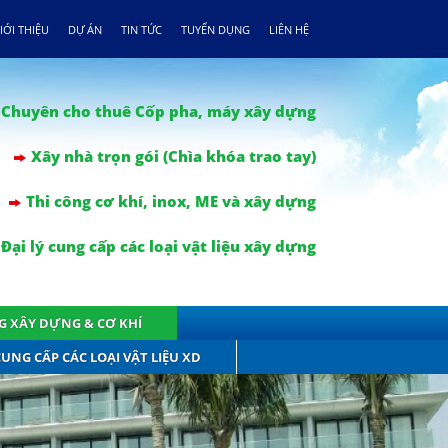
IỚI THIỆU
DỰ ÁN
TIN TỨC
TUYỂN DỤNG
LIÊN HỆ
Chuyên cho thuê Cốp pha, máy xây dựng
Xây nhà trọn gói (Chìa khóa trao tay)
Thi công cơ khí, inox, ME và xây dựng
Đại lý cung cấp các loại vật liệu xây dựng
NG XÂY DỰNG & CƠ KHÍ
CUNG CẤP CÁC LOẠI VẬT LIỆU XD