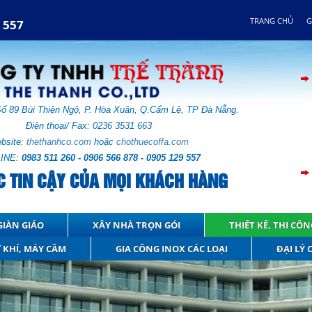
TRANG CHỦ
G
 557
Số
89 Bùi Thiện Ngộ, P. Hòa Xuân,
Q.Cẩm Lệ,
TP Đà Nẵng.
Điện thoại/ Fax: 0236 3531 663
bsite:
thethanhco.com
hoặc
chothuecoffa.com
INE:
0983 511 260 - 0906 566 878 - 0905 129 557
C TIN CẬY CỦA MỌI KHÁCH HÀNG
IÀN GIÁO
XÂY NHÀ TRỌN GÓI
THIẾT KẾ, THI CÔ
 KHÍ, MÁY CẦM
GIA CÔNG INOX CÁC LOẠI
ĐẠI LÝ 