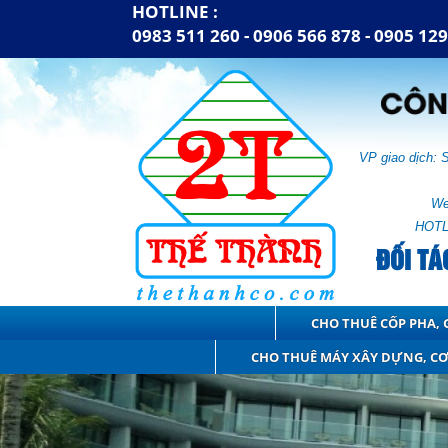
HOTLINE :
0983 511 260 - 0906 566 878 -
0905 129
VP giao dịch: 
We
HOTL
ĐỐI TÁ
CHO THUÊ CỐP PHA, G
CHO THUÊ MÁY XÂY DỰNG, CƠ