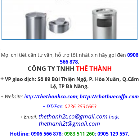
.
Mọi chi tiết cần tư vấn, hỗ
trợ tốt nhất
xin hãy gọi đến
0906
566 878
.
CÔNG TY TNHH
THẾ THÀNH
+
VP giao dịch
:
Số
89 Bùi Thiện Ngộ, P. Hòa Xuân,
Q.Cẩm
Lệ,
TP Đà Nẵng.
+ Website:
http://
thethanhco.com; http://chothuecoffa.com
+ ĐT/Fax:
0236.3531663
thethanh2t.co@gmail.com
+ Email:
hoặc
thethanh2t@gmail.com
Hotline: 0906 566 878;
0983 511 260
; 0905 129 557.