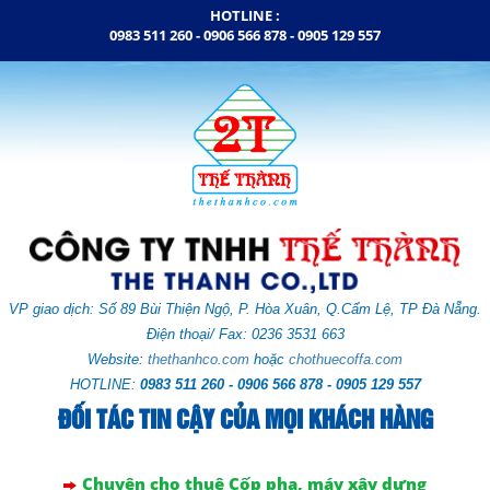
HOTLINE :
0983 511 260 - 0906 566 878 -
0905 129 557
VP giao dịch: Số
89 Bùi Thiện Ngộ, P. Hòa Xuân,
Q.Cẩm Lệ,
TP Đà Nẵng.
Điện thoại/ Fax: 0236 3531 663
Website:
thethanhco.com
hoặc
chothuecoffa.com
HOTLINE:
0983 511 260 - 0906 566 878 - 0905 129 557
ĐỐI TÁC TIN CẬY CỦA MỌI KHÁCH HÀNG
Chuyên cho thuê Cốp pha, máy xây dựng